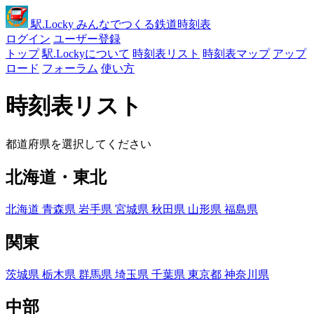
駅
.Locky
みんなでつくる鉄道時刻表
ログイン
ユーザー登録
トップ
駅.Lockyについて
時刻表リスト
時刻表マップ
アップ
ロード
フォーラム
使い方
時刻表リスト
都道府県を選択してください
北海道・東北
北海道
青森県
岩手県
宮城県
秋田県
山形県
福島県
関東
茨城県
栃木県
群馬県
埼玉県
千葉県
東京都
神奈川県
中部