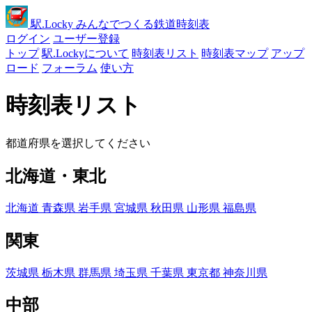
駅
.Locky
みんなでつくる鉄道時刻表
ログイン
ユーザー登録
トップ
駅.Lockyについて
時刻表リスト
時刻表マップ
アップ
ロード
フォーラム
使い方
時刻表リスト
都道府県を選択してください
北海道・東北
北海道
青森県
岩手県
宮城県
秋田県
山形県
福島県
関東
茨城県
栃木県
群馬県
埼玉県
千葉県
東京都
神奈川県
中部