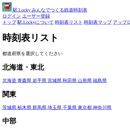
駅
.Locky
みんなでつくる鉄道時刻表
ログイン
ユーザー登録
トップ
駅.Lockyについて
時刻表リスト
時刻表マップ
アップ
時刻表リスト
都道府県を選択してください
北海道・東北
北海道
青森県
岩手県
宮城県
秋田県
山形県
福島県
関東
茨城県
栃木県
群馬県
埼玉県
千葉県
東京都
神奈川県
中部