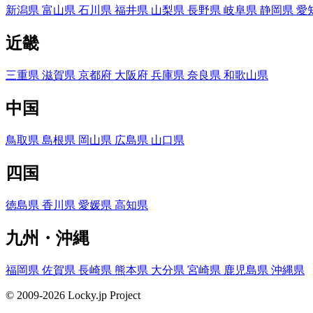
新潟県
富山県
石川県
福井県
山梨県
長野県
岐阜県
静岡県
愛
近畿
三重県
滋賀県
京都府
大阪府
兵庫県
奈良県
和歌山県
中国
鳥取県
島根県
岡山県
広島県
山口県
四国
徳島県
香川県
愛媛県
高知県
九州・沖縄
福岡県
佐賀県
長崎県
熊本県
大分県
宮崎県
鹿児島県
沖縄県
© 2009-2026 Locky.jp Project