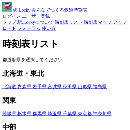
駅
.Locky
みんなでつくる鉄道時刻表
ログイン
ユーザー登録
トップ
駅.Lockyについて
時刻表リスト
時刻表マップ
アップ
ロード
フォーラム
使い方
時刻表リスト
都道府県を選択してください
北海道・東北
北海道
青森県
岩手県
宮城県
秋田県
山形県
福島県
関東
茨城県
栃木県
群馬県
埼玉県
千葉県
東京都
神奈川県
中部