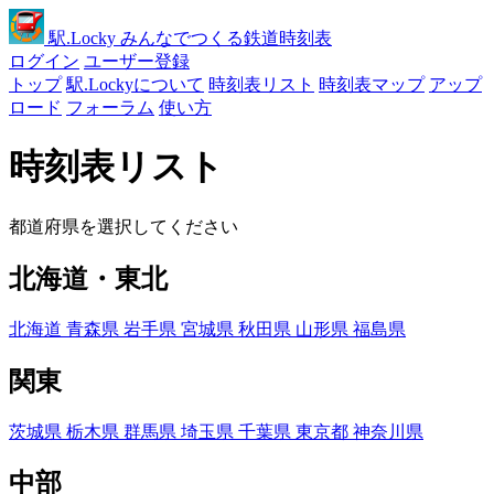
駅
.Locky
みんなでつくる鉄道時刻表
ログイン
ユーザー登録
トップ
駅.Lockyについて
時刻表リスト
時刻表マップ
アップ
ロード
フォーラム
使い方
時刻表リスト
都道府県を選択してください
北海道・東北
北海道
青森県
岩手県
宮城県
秋田県
山形県
福島県
関東
茨城県
栃木県
群馬県
埼玉県
千葉県
東京都
神奈川県
中部