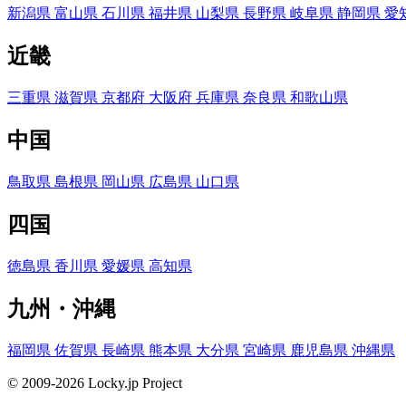
新潟県
富山県
石川県
福井県
山梨県
長野県
岐阜県
静岡県
愛
近畿
三重県
滋賀県
京都府
大阪府
兵庫県
奈良県
和歌山県
中国
鳥取県
島根県
岡山県
広島県
山口県
四国
徳島県
香川県
愛媛県
高知県
九州・沖縄
福岡県
佐賀県
長崎県
熊本県
大分県
宮崎県
鹿児島県
沖縄県
© 2009-2026 Locky.jp Project