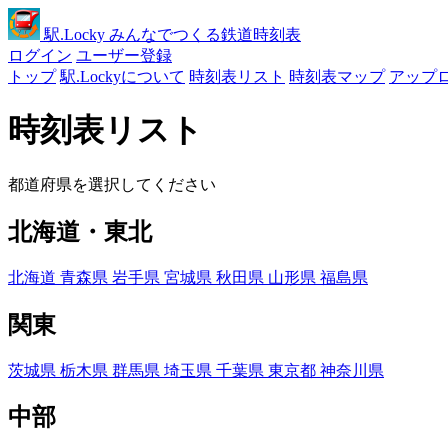
駅
.Locky
みんなでつくる鉄道時刻表
ログイン
ユーザー登録
トップ
駅.Lockyについて
時刻表リスト
時刻表マップ
アップ
時刻表リスト
都道府県を選択してください
北海道・東北
北海道
青森県
岩手県
宮城県
秋田県
山形県
福島県
関東
茨城県
栃木県
群馬県
埼玉県
千葉県
東京都
神奈川県
中部