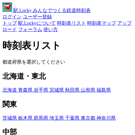
駅
.Locky
みんなでつくる鉄道時刻表
ログイン
ユーザー登録
トップ
駅.Lockyについて
時刻表リスト
時刻表マップ
アップ
ロード
フォーラム
使い方
時刻表リスト
都道府県を選択してください
北海道・東北
北海道
青森県
岩手県
宮城県
秋田県
山形県
福島県
関東
茨城県
栃木県
群馬県
埼玉県
千葉県
東京都
神奈川県
中部