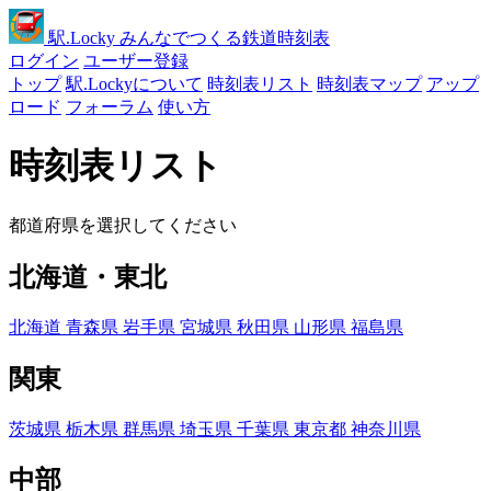
駅
.Locky
みんなでつくる鉄道時刻表
ログイン
ユーザー登録
トップ
駅.Lockyについて
時刻表リスト
時刻表マップ
アップ
ロード
フォーラム
使い方
時刻表リスト
都道府県を選択してください
北海道・東北
北海道
青森県
岩手県
宮城県
秋田県
山形県
福島県
関東
茨城県
栃木県
群馬県
埼玉県
千葉県
東京都
神奈川県
中部