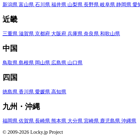
新潟県
富山県
石川県
福井県
山梨県
長野県
岐阜県
静岡県
愛
近畿
三重県
滋賀県
京都府
大阪府
兵庫県
奈良県
和歌山県
中国
鳥取県
島根県
岡山県
広島県
山口県
四国
徳島県
香川県
愛媛県
高知県
九州・沖縄
福岡県
佐賀県
長崎県
熊本県
大分県
宮崎県
鹿児島県
沖縄県
© 2009-2026 Locky.jp Project