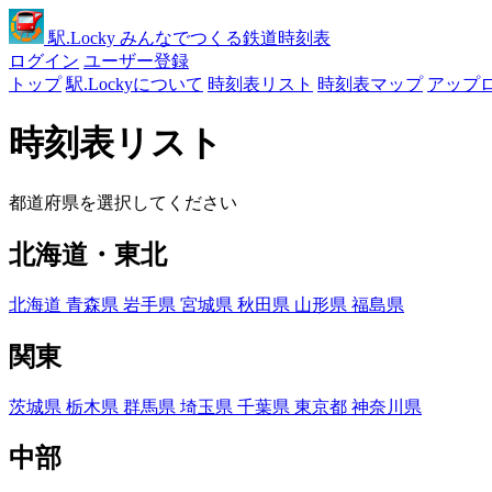
駅
.Locky
みんなでつくる鉄道時刻表
ログイン
ユーザー登録
トップ
駅.Lockyについて
時刻表リスト
時刻表マップ
アップ
時刻表リスト
都道府県を選択してください
北海道・東北
北海道
青森県
岩手県
宮城県
秋田県
山形県
福島県
関東
茨城県
栃木県
群馬県
埼玉県
千葉県
東京都
神奈川県
中部