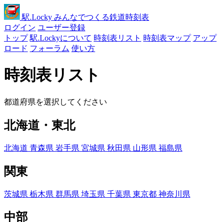
駅
.Locky
みんなでつくる鉄道時刻表
ログイン
ユーザー登録
トップ
駅.Lockyについて
時刻表リスト
時刻表マップ
アップ
ロード
フォーラム
使い方
時刻表リスト
都道府県を選択してください
北海道・東北
北海道
青森県
岩手県
宮城県
秋田県
山形県
福島県
関東
茨城県
栃木県
群馬県
埼玉県
千葉県
東京都
神奈川県
中部