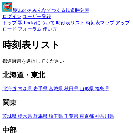
駅
.Locky
みんなでつくる鉄道時刻表
ログイン
ユーザー登録
トップ
駅.Lockyについて
時刻表リスト
時刻表マップ
アップ
ロード
フォーラム
使い方
時刻表リスト
都道府県を選択してください
北海道・東北
北海道
青森県
岩手県
宮城県
秋田県
山形県
福島県
関東
茨城県
栃木県
群馬県
埼玉県
千葉県
東京都
神奈川県
中部