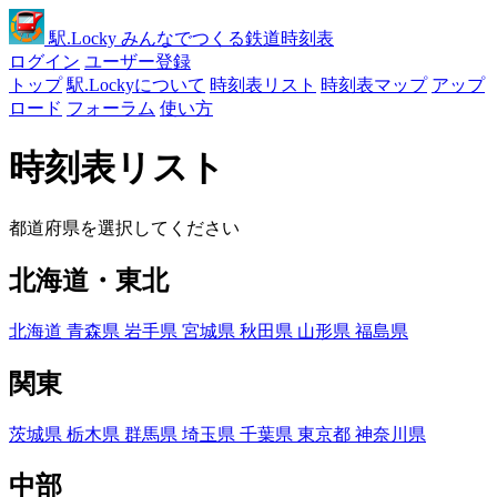
駅
.Locky
みんなでつくる鉄道時刻表
ログイン
ユーザー登録
トップ
駅.Lockyについて
時刻表リスト
時刻表マップ
アップ
ロード
フォーラム
使い方
時刻表リスト
都道府県を選択してください
北海道・東北
北海道
青森県
岩手県
宮城県
秋田県
山形県
福島県
関東
茨城県
栃木県
群馬県
埼玉県
千葉県
東京都
神奈川県
中部