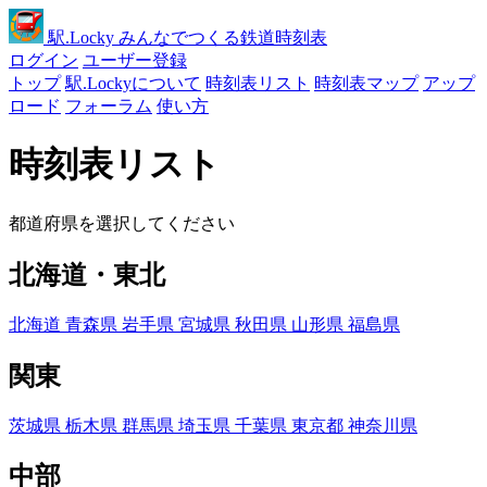
駅
.Locky
みんなでつくる鉄道時刻表
ログイン
ユーザー登録
トップ
駅.Lockyについて
時刻表リスト
時刻表マップ
アップ
ロード
フォーラム
使い方
時刻表リスト
都道府県を選択してください
北海道・東北
北海道
青森県
岩手県
宮城県
秋田県
山形県
福島県
関東
茨城県
栃木県
群馬県
埼玉県
千葉県
東京都
神奈川県
中部