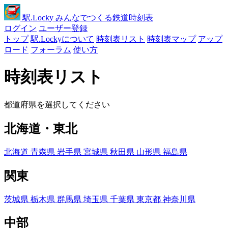
駅
.Locky
みんなでつくる鉄道時刻表
ログイン
ユーザー登録
トップ
駅.Lockyについて
時刻表リスト
時刻表マップ
アップ
ロード
フォーラム
使い方
時刻表リスト
都道府県を選択してください
北海道・東北
北海道
青森県
岩手県
宮城県
秋田県
山形県
福島県
関東
茨城県
栃木県
群馬県
埼玉県
千葉県
東京都
神奈川県
中部