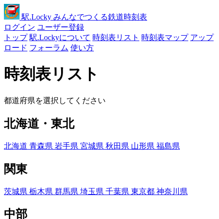
駅
.Locky
みんなでつくる鉄道時刻表
ログイン
ユーザー登録
トップ
駅.Lockyについて
時刻表リスト
時刻表マップ
アップ
ロード
フォーラム
使い方
時刻表リスト
都道府県を選択してください
北海道・東北
北海道
青森県
岩手県
宮城県
秋田県
山形県
福島県
関東
茨城県
栃木県
群馬県
埼玉県
千葉県
東京都
神奈川県
中部