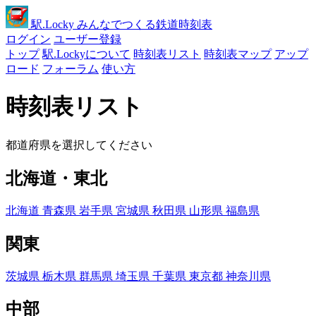
駅
.Locky
みんなでつくる鉄道時刻表
ログイン
ユーザー登録
トップ
駅.Lockyについて
時刻表リスト
時刻表マップ
アップ
ロード
フォーラム
使い方
時刻表リスト
都道府県を選択してください
北海道・東北
北海道
青森県
岩手県
宮城県
秋田県
山形県
福島県
関東
茨城県
栃木県
群馬県
埼玉県
千葉県
東京都
神奈川県
中部