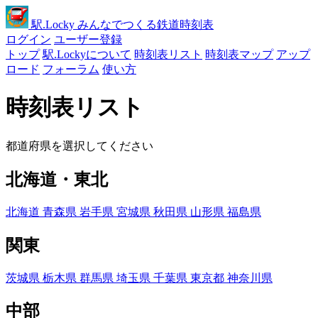
駅
.Locky
みんなでつくる鉄道時刻表
ログイン
ユーザー登録
トップ
駅.Lockyについて
時刻表リスト
時刻表マップ
アップ
ロード
フォーラム
使い方
時刻表リスト
都道府県を選択してください
北海道・東北
北海道
青森県
岩手県
宮城県
秋田県
山形県
福島県
関東
茨城県
栃木県
群馬県
埼玉県
千葉県
東京都
神奈川県
中部