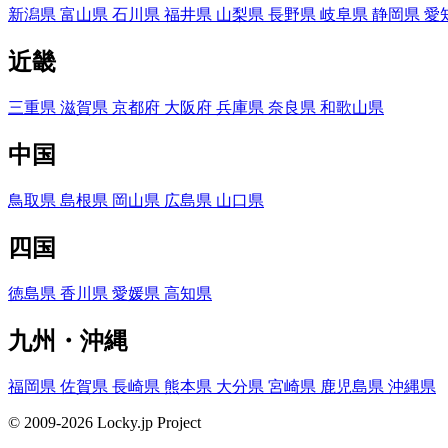
新潟県
富山県
石川県
福井県
山梨県
長野県
岐阜県
静岡県
愛
近畿
三重県
滋賀県
京都府
大阪府
兵庫県
奈良県
和歌山県
中国
鳥取県
島根県
岡山県
広島県
山口県
四国
徳島県
香川県
愛媛県
高知県
九州・沖縄
福岡県
佐賀県
長崎県
熊本県
大分県
宮崎県
鹿児島県
沖縄県
© 2009-2026 Locky.jp Project