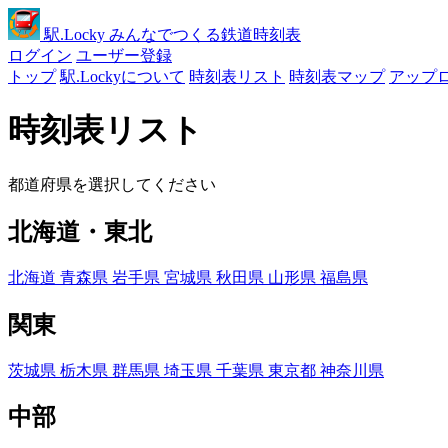
駅
.Locky
みんなでつくる鉄道時刻表
ログイン
ユーザー登録
トップ
駅.Lockyについて
時刻表リスト
時刻表マップ
アップ
時刻表リスト
都道府県を選択してください
北海道・東北
北海道
青森県
岩手県
宮城県
秋田県
山形県
福島県
関東
茨城県
栃木県
群馬県
埼玉県
千葉県
東京都
神奈川県
中部