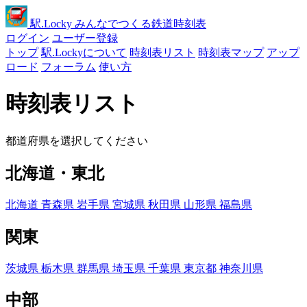
駅
.Locky
みんなでつくる鉄道時刻表
ログイン
ユーザー登録
トップ
駅.Lockyについて
時刻表リスト
時刻表マップ
アップ
ロード
フォーラム
使い方
時刻表リスト
都道府県を選択してください
北海道・東北
北海道
青森県
岩手県
宮城県
秋田県
山形県
福島県
関東
茨城県
栃木県
群馬県
埼玉県
千葉県
東京都
神奈川県
中部