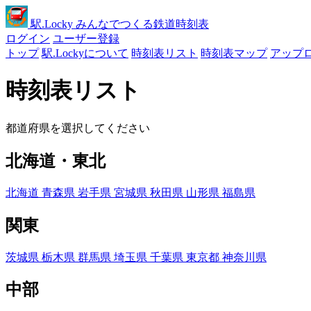
駅
.Locky
みんなでつくる鉄道時刻表
ログイン
ユーザー登録
トップ
駅.Lockyについて
時刻表リスト
時刻表マップ
アップ
時刻表リスト
都道府県を選択してください
北海道・東北
北海道
青森県
岩手県
宮城県
秋田県
山形県
福島県
関東
茨城県
栃木県
群馬県
埼玉県
千葉県
東京都
神奈川県
中部