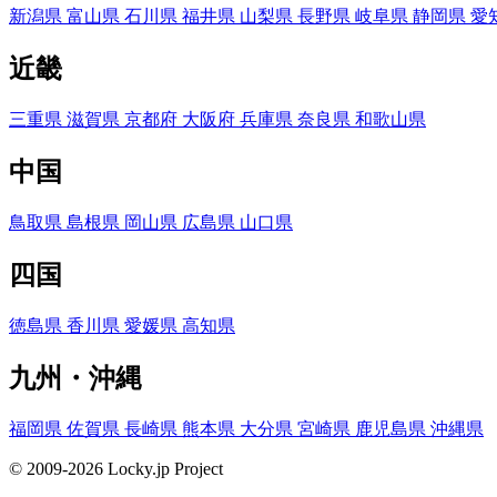
新潟県
富山県
石川県
福井県
山梨県
長野県
岐阜県
静岡県
愛
近畿
三重県
滋賀県
京都府
大阪府
兵庫県
奈良県
和歌山県
中国
鳥取県
島根県
岡山県
広島県
山口県
四国
徳島県
香川県
愛媛県
高知県
九州・沖縄
福岡県
佐賀県
長崎県
熊本県
大分県
宮崎県
鹿児島県
沖縄県
© 2009-2026 Locky.jp Project