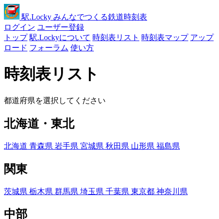
駅
.Locky
みんなでつくる鉄道時刻表
ログイン
ユーザー登録
トップ
駅.Lockyについて
時刻表リスト
時刻表マップ
アップ
ロード
フォーラム
使い方
時刻表リスト
都道府県を選択してください
北海道・東北
北海道
青森県
岩手県
宮城県
秋田県
山形県
福島県
関東
茨城県
栃木県
群馬県
埼玉県
千葉県
東京都
神奈川県
中部