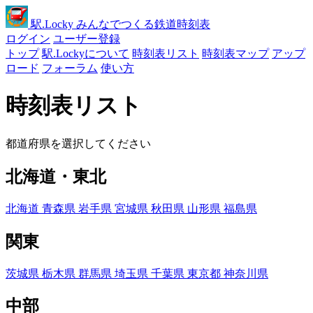
駅
.Locky
みんなでつくる鉄道時刻表
ログイン
ユーザー登録
トップ
駅.Lockyについて
時刻表リスト
時刻表マップ
アップ
ロード
フォーラム
使い方
時刻表リスト
都道府県を選択してください
北海道・東北
北海道
青森県
岩手県
宮城県
秋田県
山形県
福島県
関東
茨城県
栃木県
群馬県
埼玉県
千葉県
東京都
神奈川県
中部