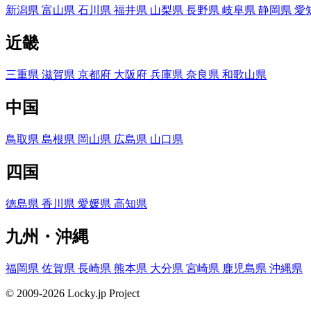
新潟県
富山県
石川県
福井県
山梨県
長野県
岐阜県
静岡県
愛
近畿
三重県
滋賀県
京都府
大阪府
兵庫県
奈良県
和歌山県
中国
鳥取県
島根県
岡山県
広島県
山口県
四国
徳島県
香川県
愛媛県
高知県
九州・沖縄
福岡県
佐賀県
長崎県
熊本県
大分県
宮崎県
鹿児島県
沖縄県
© 2009-2026 Locky.jp Project