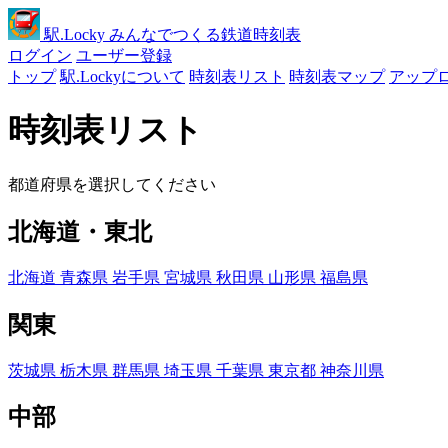
駅
.Locky
みんなでつくる鉄道時刻表
ログイン
ユーザー登録
トップ
駅.Lockyについて
時刻表リスト
時刻表マップ
アップ
時刻表リスト
都道府県を選択してください
北海道・東北
北海道
青森県
岩手県
宮城県
秋田県
山形県
福島県
関東
茨城県
栃木県
群馬県
埼玉県
千葉県
東京都
神奈川県
中部