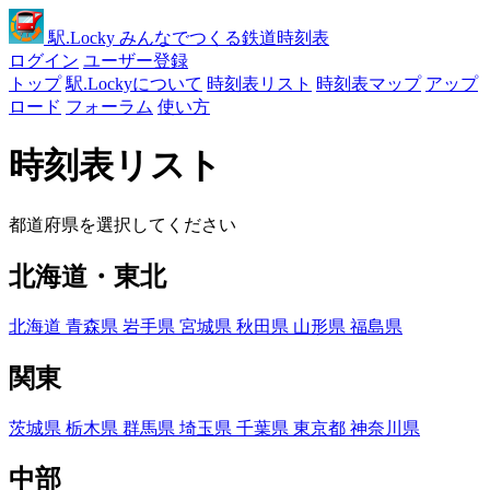
駅
.Locky
みんなでつくる鉄道時刻表
ログイン
ユーザー登録
トップ
駅.Lockyについて
時刻表リスト
時刻表マップ
アップ
ロード
フォーラム
使い方
時刻表リスト
都道府県を選択してください
北海道・東北
北海道
青森県
岩手県
宮城県
秋田県
山形県
福島県
関東
茨城県
栃木県
群馬県
埼玉県
千葉県
東京都
神奈川県
中部