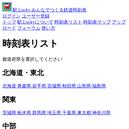
駅
.Locky
みんなでつくる鉄道時刻表
ログイン
ユーザー登録
トップ
駅.Lockyについて
時刻表リスト
時刻表マップ
アップ
ロード
フォーラム
使い方
時刻表リスト
都道府県を選択してください
北海道・東北
北海道
青森県
岩手県
宮城県
秋田県
山形県
福島県
関東
茨城県
栃木県
群馬県
埼玉県
千葉県
東京都
神奈川県
中部