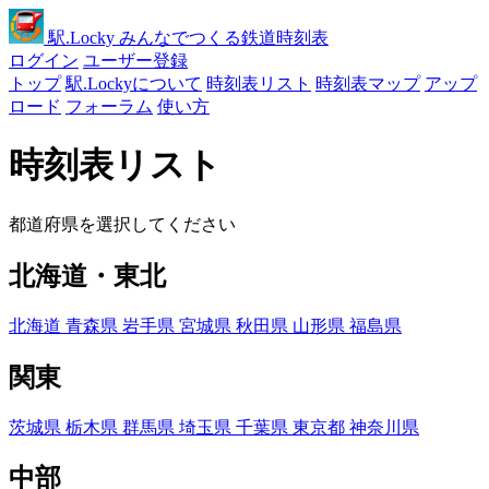
駅
.Locky
みんなでつくる鉄道時刻表
ログイン
ユーザー登録
トップ
駅.Lockyについて
時刻表リスト
時刻表マップ
アップ
ロード
フォーラム
使い方
時刻表リスト
都道府県を選択してください
北海道・東北
北海道
青森県
岩手県
宮城県
秋田県
山形県
福島県
関東
茨城県
栃木県
群馬県
埼玉県
千葉県
東京都
神奈川県
中部