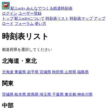
駅
.Locky
みんなでつくる鉄道時刻表
ログイン
ユーザー登録
トップ
駅.Lockyについて
時刻表リスト
時刻表マップ
アップ
ロード
フォーラム
使い方
時刻表リスト
都道府県を選択してください
北海道・東北
北海道
青森県
岩手県
宮城県
秋田県
山形県
福島県
関東
茨城県
栃木県
群馬県
埼玉県
千葉県
東京都
神奈川県
中部