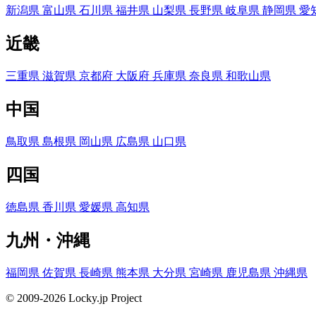
新潟県
富山県
石川県
福井県
山梨県
長野県
岐阜県
静岡県
愛
近畿
三重県
滋賀県
京都府
大阪府
兵庫県
奈良県
和歌山県
中国
鳥取県
島根県
岡山県
広島県
山口県
四国
徳島県
香川県
愛媛県
高知県
九州・沖縄
福岡県
佐賀県
長崎県
熊本県
大分県
宮崎県
鹿児島県
沖縄県
© 2009-2026 Locky.jp Project