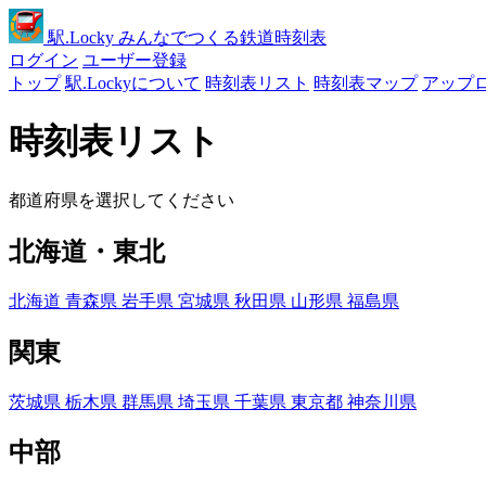
駅
.Locky
みんなでつくる鉄道時刻表
ログイン
ユーザー登録
トップ
駅.Lockyについて
時刻表リスト
時刻表マップ
アップ
時刻表リスト
都道府県を選択してください
北海道・東北
北海道
青森県
岩手県
宮城県
秋田県
山形県
福島県
関東
茨城県
栃木県
群馬県
埼玉県
千葉県
東京都
神奈川県
中部