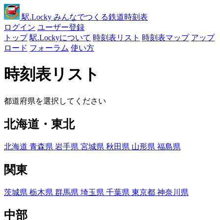
駅
.Locky
みんなでつくる鉄道時刻表
ログイン
ユーザー登録
トップ
駅.Lockyについて
時刻表リスト
時刻表マップ
アップ
ロード
フォーラム
使い方
時刻表リスト
都道府県を選択してください
北海道・東北
北海道
青森県
岩手県
宮城県
秋田県
山形県
福島県
関東
茨城県
栃木県
群馬県
埼玉県
千葉県
東京都
神奈川県
中部