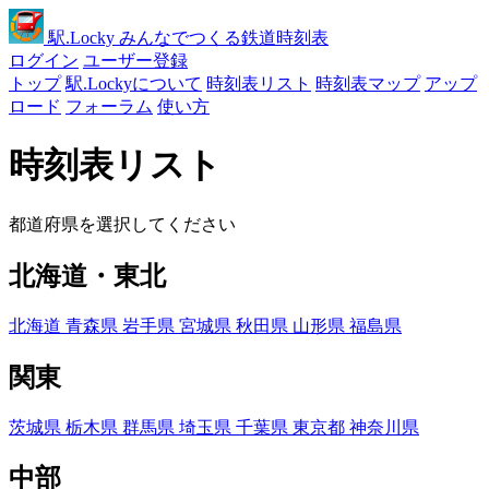
駅
.Locky
みんなでつくる鉄道時刻表
ログイン
ユーザー登録
トップ
駅.Lockyについて
時刻表リスト
時刻表マップ
アップ
ロード
フォーラム
使い方
時刻表リスト
都道府県を選択してください
北海道・東北
北海道
青森県
岩手県
宮城県
秋田県
山形県
福島県
関東
茨城県
栃木県
群馬県
埼玉県
千葉県
東京都
神奈川県
中部