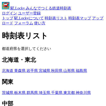
駅
.Locky
みんなでつくる鉄道時刻表
ログイン
ユーザー登録
トップ
駅.Lockyについて
時刻表リスト
時刻表マップ
アップ
ロード
フォーラム
使い方
時刻表リスト
都道府県を選択してください
北海道・東北
北海道
青森県
岩手県
宮城県
秋田県
山形県
福島県
関東
茨城県
栃木県
群馬県
埼玉県
千葉県
東京都
神奈川県
中部