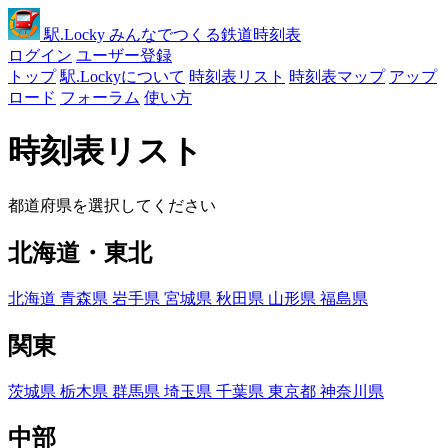
駅
.Locky
みんなでつくる鉄道時刻表
ログイン
ユーザー登録
トップ
駅.Lockyについて
時刻表リスト
時刻表マップ
アップ
ロード
フォーラム
使い方
時刻表リスト
都道府県を選択してください
北海道・東北
北海道
青森県
岩手県
宮城県
秋田県
山形県
福島県
関東
茨城県
栃木県
群馬県
埼玉県
千葉県
東京都
神奈川県
中部