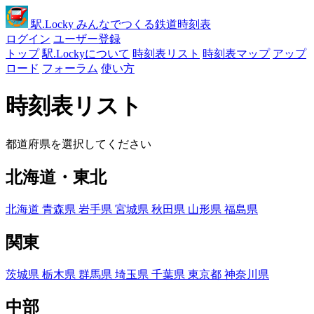
駅
.Locky
みんなでつくる鉄道時刻表
ログイン
ユーザー登録
トップ
駅.Lockyについて
時刻表リスト
時刻表マップ
アップ
ロード
フォーラム
使い方
時刻表リスト
都道府県を選択してください
北海道・東北
北海道
青森県
岩手県
宮城県
秋田県
山形県
福島県
関東
茨城県
栃木県
群馬県
埼玉県
千葉県
東京都
神奈川県
中部