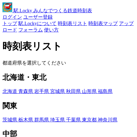
駅
.Locky
みんなでつくる鉄道時刻表
ログイン
ユーザー登録
トップ
駅.Lockyについて
時刻表リスト
時刻表マップ
アップ
ロード
フォーラム
使い方
時刻表リスト
都道府県を選択してください
北海道・東北
北海道
青森県
岩手県
宮城県
秋田県
山形県
福島県
関東
茨城県
栃木県
群馬県
埼玉県
千葉県
東京都
神奈川県
中部