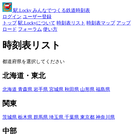
駅
.Locky
みんなでつくる鉄道時刻表
ログイン
ユーザー登録
トップ
駅.Lockyについて
時刻表リスト
時刻表マップ
アップ
ロード
フォーラム
使い方
時刻表リスト
都道府県を選択してください
北海道・東北
北海道
青森県
岩手県
宮城県
秋田県
山形県
福島県
関東
茨城県
栃木県
群馬県
埼玉県
千葉県
東京都
神奈川県
中部