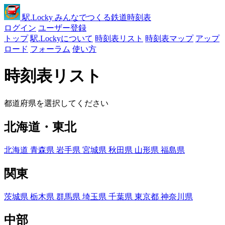
駅
.Locky
みんなでつくる鉄道時刻表
ログイン
ユーザー登録
トップ
駅.Lockyについて
時刻表リスト
時刻表マップ
アップ
ロード
フォーラム
使い方
時刻表リスト
都道府県を選択してください
北海道・東北
北海道
青森県
岩手県
宮城県
秋田県
山形県
福島県
関東
茨城県
栃木県
群馬県
埼玉県
千葉県
東京都
神奈川県
中部