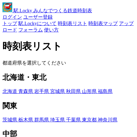
駅
.Locky
みんなでつくる鉄道時刻表
ログイン
ユーザー登録
トップ
駅.Lockyについて
時刻表リスト
時刻表マップ
アップ
ロード
フォーラム
使い方
時刻表リスト
都道府県を選択してください
北海道・東北
北海道
青森県
岩手県
宮城県
秋田県
山形県
福島県
関東
茨城県
栃木県
群馬県
埼玉県
千葉県
東京都
神奈川県
中部