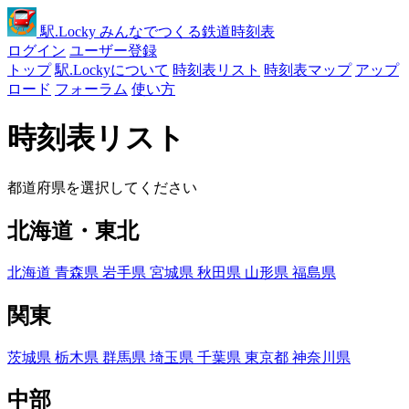
駅
.Locky
みんなでつくる鉄道時刻表
ログイン
ユーザー登録
トップ
駅.Lockyについて
時刻表リスト
時刻表マップ
アップ
ロード
フォーラム
使い方
時刻表リスト
都道府県を選択してください
北海道・東北
北海道
青森県
岩手県
宮城県
秋田県
山形県
福島県
関東
茨城県
栃木県
群馬県
埼玉県
千葉県
東京都
神奈川県
中部