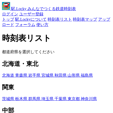
駅
.Locky
みんなでつくる鉄道時刻表
ログイン
ユーザー登録
トップ
駅.Lockyについて
時刻表リスト
時刻表マップ
アップ
ロード
フォーラム
使い方
時刻表リスト
都道府県を選択してください
北海道・東北
北海道
青森県
岩手県
宮城県
秋田県
山形県
福島県
関東
茨城県
栃木県
群馬県
埼玉県
千葉県
東京都
神奈川県
中部