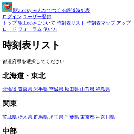
駅
.Locky
みんなでつくる鉄道時刻表
ログイン
ユーザー登録
トップ
駅.Lockyについて
時刻表リスト
時刻表マップ
アップ
ロード
フォーラム
使い方
時刻表リスト
都道府県を選択してください
北海道・東北
北海道
青森県
岩手県
宮城県
秋田県
山形県
福島県
関東
茨城県
栃木県
群馬県
埼玉県
千葉県
東京都
神奈川県
中部