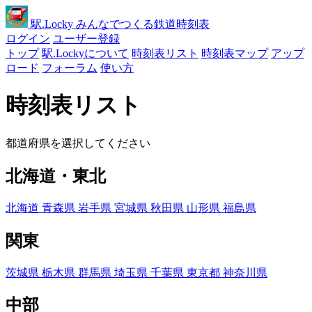
駅
.Locky
みんなでつくる鉄道時刻表
ログイン
ユーザー登録
トップ
駅.Lockyについて
時刻表リスト
時刻表マップ
アップ
ロード
フォーラム
使い方
時刻表リスト
都道府県を選択してください
北海道・東北
北海道
青森県
岩手県
宮城県
秋田県
山形県
福島県
関東
茨城県
栃木県
群馬県
埼玉県
千葉県
東京都
神奈川県
中部