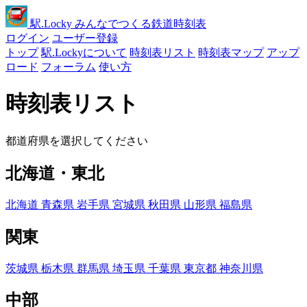
駅
.Locky
みんなでつくる鉄道時刻表
ログイン
ユーザー登録
トップ
駅.Lockyについて
時刻表リスト
時刻表マップ
アップ
ロード
フォーラム
使い方
時刻表リスト
都道府県を選択してください
北海道・東北
北海道
青森県
岩手県
宮城県
秋田県
山形県
福島県
関東
茨城県
栃木県
群馬県
埼玉県
千葉県
東京都
神奈川県
中部