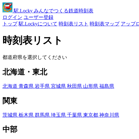
駅
.Locky
みんなでつくる鉄道時刻表
ログイン
ユーザー登録
トップ
駅.Lockyについて
時刻表リスト
時刻表マップ
アップ
時刻表リスト
都道府県を選択してください
北海道・東北
北海道
青森県
岩手県
宮城県
秋田県
山形県
福島県
関東
茨城県
栃木県
群馬県
埼玉県
千葉県
東京都
神奈川県
中部