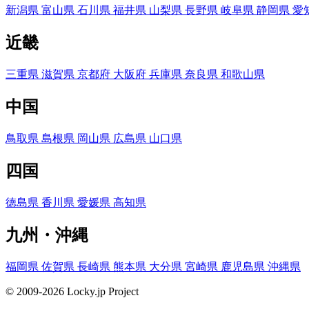
新潟県
富山県
石川県
福井県
山梨県
長野県
岐阜県
静岡県
愛
近畿
三重県
滋賀県
京都府
大阪府
兵庫県
奈良県
和歌山県
中国
鳥取県
島根県
岡山県
広島県
山口県
四国
徳島県
香川県
愛媛県
高知県
九州・沖縄
福岡県
佐賀県
長崎県
熊本県
大分県
宮崎県
鹿児島県
沖縄県
© 2009-2026 Locky.jp Project