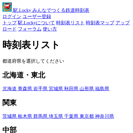
駅
.Locky
みんなでつくる鉄道時刻表
ログイン
ユーザー登録
トップ
駅.Lockyについて
時刻表リスト
時刻表マップ
アップ
ロード
フォーラム
使い方
時刻表リスト
都道府県を選択してください
北海道・東北
北海道
青森県
岩手県
宮城県
秋田県
山形県
福島県
関東
茨城県
栃木県
群馬県
埼玉県
千葉県
東京都
神奈川県
中部