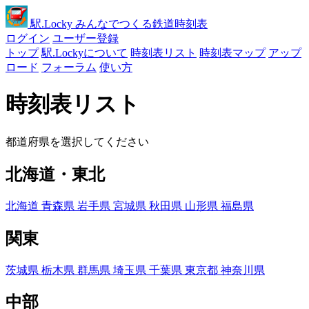
駅
.Locky
みんなでつくる鉄道時刻表
ログイン
ユーザー登録
トップ
駅.Lockyについて
時刻表リスト
時刻表マップ
アップ
ロード
フォーラム
使い方
時刻表リスト
都道府県を選択してください
北海道・東北
北海道
青森県
岩手県
宮城県
秋田県
山形県
福島県
関東
茨城県
栃木県
群馬県
埼玉県
千葉県
東京都
神奈川県
中部