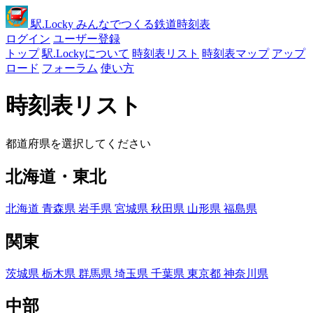
駅
.Locky
みんなでつくる鉄道時刻表
ログイン
ユーザー登録
トップ
駅.Lockyについて
時刻表リスト
時刻表マップ
アップ
ロード
フォーラム
使い方
時刻表リスト
都道府県を選択してください
北海道・東北
北海道
青森県
岩手県
宮城県
秋田県
山形県
福島県
関東
茨城県
栃木県
群馬県
埼玉県
千葉県
東京都
神奈川県
中部