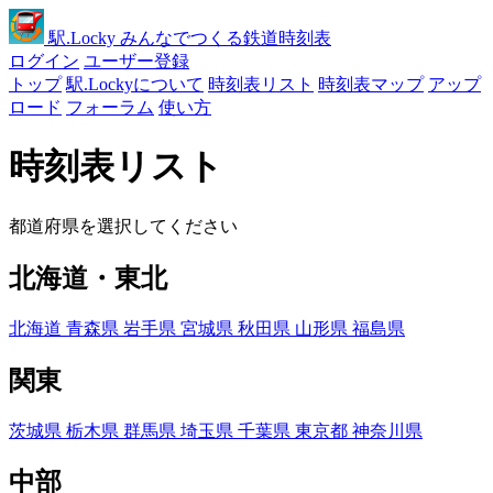
駅
.Locky
みんなでつくる鉄道時刻表
ログイン
ユーザー登録
トップ
駅.Lockyについて
時刻表リスト
時刻表マップ
アップ
ロード
フォーラム
使い方
時刻表リスト
都道府県を選択してください
北海道・東北
北海道
青森県
岩手県
宮城県
秋田県
山形県
福島県
関東
茨城県
栃木県
群馬県
埼玉県
千葉県
東京都
神奈川県
中部