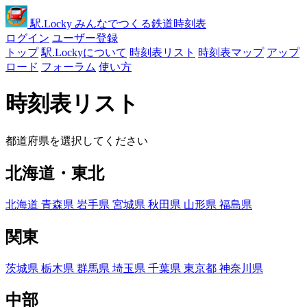
駅
.Locky
みんなでつくる鉄道時刻表
ログイン
ユーザー登録
トップ
駅.Lockyについて
時刻表リスト
時刻表マップ
アップ
ロード
フォーラム
使い方
時刻表リスト
都道府県を選択してください
北海道・東北
北海道
青森県
岩手県
宮城県
秋田県
山形県
福島県
関東
茨城県
栃木県
群馬県
埼玉県
千葉県
東京都
神奈川県
中部