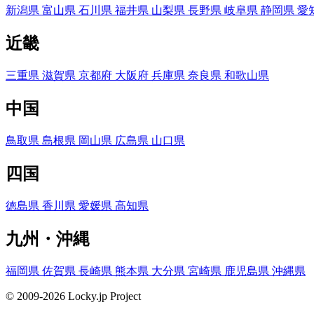
新潟県
富山県
石川県
福井県
山梨県
長野県
岐阜県
静岡県
愛
近畿
三重県
滋賀県
京都府
大阪府
兵庫県
奈良県
和歌山県
中国
鳥取県
島根県
岡山県
広島県
山口県
四国
徳島県
香川県
愛媛県
高知県
九州・沖縄
福岡県
佐賀県
長崎県
熊本県
大分県
宮崎県
鹿児島県
沖縄県
© 2009-2026 Locky.jp Project