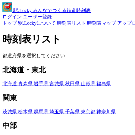
駅
.Locky
みんなでつくる鉄道時刻表
ログイン
ユーザー登録
トップ
駅.Lockyについて
時刻表リスト
時刻表マップ
アップ
時刻表リスト
都道府県を選択してください
北海道・東北
北海道
青森県
岩手県
宮城県
秋田県
山形県
福島県
関東
茨城県
栃木県
群馬県
埼玉県
千葉県
東京都
神奈川県
中部