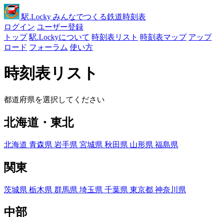
駅
.Locky
みんなでつくる鉄道時刻表
ログイン
ユーザー登録
トップ
駅.Lockyについて
時刻表リスト
時刻表マップ
アップ
ロード
フォーラム
使い方
時刻表リスト
都道府県を選択してください
北海道・東北
北海道
青森県
岩手県
宮城県
秋田県
山形県
福島県
関東
茨城県
栃木県
群馬県
埼玉県
千葉県
東京都
神奈川県
中部